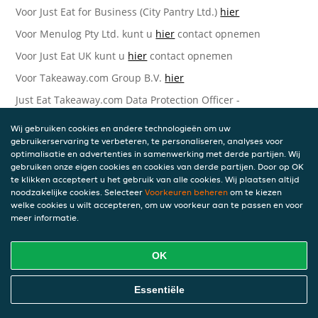
Voor Just Eat for Business (City Pantry Ltd.)
hier
Voor Menulog Pty Ltd. kunt u
hier
contact opnemen
Voor Just Eat UK kunt u
hier
contact opnemen
Voor Takeaway.com Group B.V.
hier
Just Eat Takeaway.com Data Protection Officer -
Takeaway.com Group B.V.
Wij gebruiken cookies en andere technologieën om uw
Piet Heinkade 61
gebruikerservaring te verbeteren, te personaliseren, analyses voor
1019 GM Amsterdam
optimalisatie en advertenties in samenwerking met derde partijen. Wij
Nederland
gebruiken onze eigen cookies en cookies van derde partijen. Door op OK
te klikken accepteert u het gebruik van alle cookies. Wij plaatsen altijd
Bijgewerkte versies van deze
noodzakelijke cookies. Selecteer
Voorkeuren beheren
om te kiezen
welke cookies u wilt accepteren, om uw voorkeur aan te passen en voor
Privacyverklaring
meer informatie.
Wij kunnen deze Verklaring van tijd tot tijd bijwerken als
OK
reactie op veranderende juridische, technische of zakelijke
ontwikkelingen. Wanneer wij onze Privacyverklaring
bijwerken, zullen wij passende maatregelen nemen om u
Essentiële
op de hoogte te brengen, in overeenstemming met het
belang van de wijzigingen die wij aanbrengen. Wanneer de