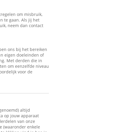
regelen om misbruik,
te gaan. Als jij het
ruik, neem dan contact
en ons bij het bereiken
un eigen doeleinden of
ng. Met derden die in
sten om eenzelfde niveau
oordelijk voor de
 genoemd) altijd
ata op jouw apparaat
nderdelen van onze
te (waaronder enkele