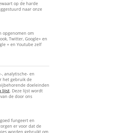
bewaart op de harde
uggestuurd naar onze
ijn opgenomen om
ook, Twitter, Google+ en
gle + en Youtube zelf
-, analytische- en
r het gebruik de
e bijbehorende doeleinden
lijst
. Deze lijst wordt
 van de door ons
 goed fungeert en
zorgen er voor dat de
ookies worden gebruikt om