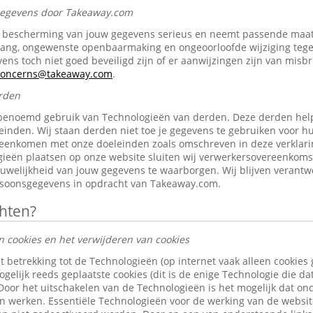
 gegevens door Takeaway.com
bescherming van jouw gegevens serieus en neemt passende maat
gang, ongewenste openbaarmaking en ongeoorloofde wijziging tegen 
ens toch niet goed beveiligd zijn of er aanwijzingen zijn van misb
-concerns@takeaway.com
.
rden
benoemd gebruik van Technologieën van derden. Deze derden help
inden. Wij staan derden niet toe je gegevens te gebruiken voor h
reenkomen met onze doeleinden zoals omschreven in deze verklari
ieën plaatsen op onze website sluiten wij verwerkersovereenkom
ouwelijkheid van jouw gegevens te waarborgen. Wij blijven verantw
rsoonsgegevens in opdracht van Takeaway.com.
chten?
n cookies en het verwijderen van cookies
t betrekking tot de Technologieën (op internet vaak alleen cookies
gelijk reeds geplaatste cookies (dit is de enige Technologie die d
 Door het uitschakelen van de Technologieën is het mogelijk dat o
len werken. Essentiële Technologieën voor de werking van de websi