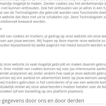
elmandje mogelijk te maken. Zonder cookies zou het winkelmandje 
 niet kunnen onthouden. Ook het onthouden van je adres is een fu
e van de Technologieën die gebruikt worden voor functionele doele
 website dat deze niet uit te schakelen zijn. Deze Technologieën z
ebsitebezoek bewaard worden.
n
ddel van cookies en trackers, je gedrag op onze website om onze w
ssen aan jouw wensen. Wij hopen op deze manier onze website zo 
ouden bijvoorbeeld bij welke pagina’s het meest bezocht worden en
jij onze website zo vaak mogelijk gebruikt en maken daarom gebru
n. Door middel van cookies kunnen wij voor jou interessante aanb
leinde analyseren wij onder andere hoe vaak je onze website gebr
o kunnen wij ons aanbod en advertenties beter op jouw wensen aan
ij trackers gebruiken is het controleren of je van een website ko
odzakelijk omdat wij onze adverteerders moeten betalen voor de kl
zoeken (of een bestelling op ons platform plaatsen).
je gegevens door ons en door derden