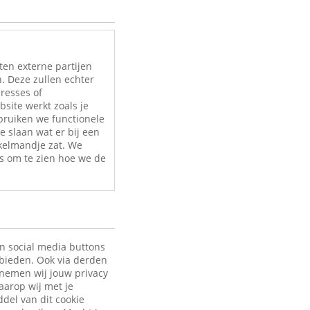
ten externe partijen
. Deze zullen echter
eresses of
site werkt zoals je
bruiken we functionele
e slaan wat er bij een
nkelmandje zat. We
s om te zien hoe we de
en social media buttons
 bieden. Ook via derden
 nemen wij jouw privacy
aarop wij met je
ddel van dit cookie