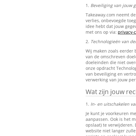
1.
Beveiliging van jouw
Takeaway.com neemt de 
verlies, onbevoegde toe
idee hebt dat jouw gegev
met ons op via:
privacy
2.
Technologieën van de
Wij maken zoals eerder 
van de omschreven doele
doeleinden die niet ove
onze opdracht Technolog
van beveiliging en vertr
verwerking van jouw pe
Wat zijn jouw re
1.
In- en uitschakelen va
Je kunt je voorkeuren me
aanpassen. Ook is het mo
opslaat) te verwijderen.
website niet langer zul