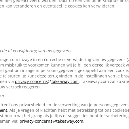
en niet gedeactiveerd worden. Door op een van onderstaande links t
gen kan veranderen en eventueel je cookies kan verwijderen:
ectie of verwijdering van uw gegevens
vragen om inzage in en correctie of verwijdering van uw gegevens (
Om misbruik te voorkomen kunnen wij je bij een dergelijk verzoek 
het gaat om inzage in persoonsgegevens gekoppeld aan een cookie, 
e te sturen. Je kunt deze terug vinden in de instellingen van je br
emen via
privacy-concerns@takeaway.com
. Takeaway.com zal zo snel
ouw verzoek reageren.
en
trent ons privacybeleid en de verwerking van je persoonsgegevens 
ment
. Als je vragen of klachten hebt met betrekking tot ons cookiebe
t horen wij het graag als je tips of suggesties hebt ter verbetering
nemen via:
privacy-concerns@takeaway.com
.