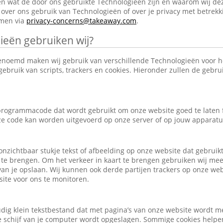
en wat de door ons gebruikte Technologieën zijn en waarom wij de
over ons gebruik van Technologieën of over je privacy met betrekk
emen via
privacy-concerns@takeaway.com
.
ieën gebruiken wij?
enoemd maken wij gebruik van verschillende Technologieën voor 
ebruik van scripts, trackers en cookies. Hieronder zullen de gebr
e programmacode dat wordt gebruikt om onze website goed te laten
eze code kan worden uitgevoerd op onze server of op jouw apparatu
, onzichtbaar stukje tekst of afbeelding op onze website dat gebrui
 te brengen. Om het verkeer in kaart te brengen gebruiken wij mee
an je opslaan. Wij kunnen ook derde partijen trackers op onze we
ite voor ons te monitoren.
udig klein tekstbestand dat met pagina’s van onze website wordt m
schijf van je computer wordt opgeslagen. Sommige cookies helpen