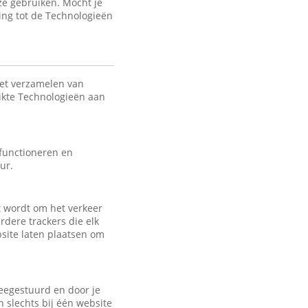
ze gebruiken. Mocht je
ing tot de Technologieën
het verzamelen van
uikte Technologieën aan
 functioneren en
ur.
kt wordt om het verkeer
rdere trackers die elk
bsite laten plaatsen om
eegestuurd en door je
 slechts bij één website