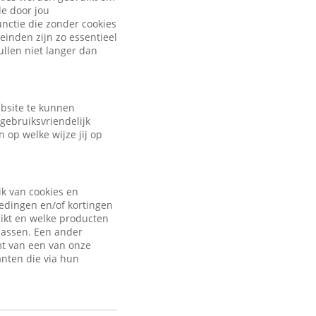
de door jou
nctie die zonder cookies
inden zijn zo essentieel
ullen niet langer dan
ebsite te kunnen
gebruiksvriendelijk
 op welke wijze jij op
ik van cookies en
iedingen en/of kortingen
uikt en welke producten
passen. Een ander
mt van een van onze
anten die via hun