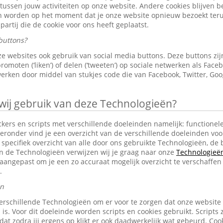
 tussen jouw activiteiten op onze website. Andere cookies blijven 
en worden op het moment dat je onze website opnieuw bezoekt ter
partij die de cookie voor ons heeft geplaatst.
buttons?
e websites ook gebruik van social media buttons. Deze buttons z
omoten (‘liken’) of delen (‘tweeten’) op sociale netwerken als Faceb
erken door middel van stukjes code die van Facebook, Twitter, Goo
j gebruik van deze Technologieën?
ckers en scripts met verschillende doeleinden namelijk: functionele
eronder vind je een overzicht van de verschillende doeleinden voo
specifiek overzicht van alle door ons gebruikte Technologieën, d
an de Technologieën verwijzen wij je graag naar onze
Technologieën 
aangepast om je een zo accuraat mogelijk overzicht te verschaffen
.
en
erschillende Technologieën om er voor te zorgen dat onze website
 is. Voor dit doeleinde worden scripts en cookies gebruikt. Scripts 
n dat zodra jij ergens op klikt er ook daadwerkelijk wat gebeurd. C