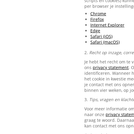
scripts en cookies) kunn
per browser je instellin
Chrome
Firefox
Internet Explorer
Edge
Safari (iOS)
Safari (macOS)
2.
Recht op inzage, corr
Je hebt het recht om te 
ons
privacy statement
. 
identificeren. Wanneer 
het cookie in kwestie me
je contact met ons opn
binnen vier weken, op j
3.
Tips, vragen en klacht
Voor meer informatie om
naar onze
privacy state
graag te woord. Daarnaas
kan contact met ons op