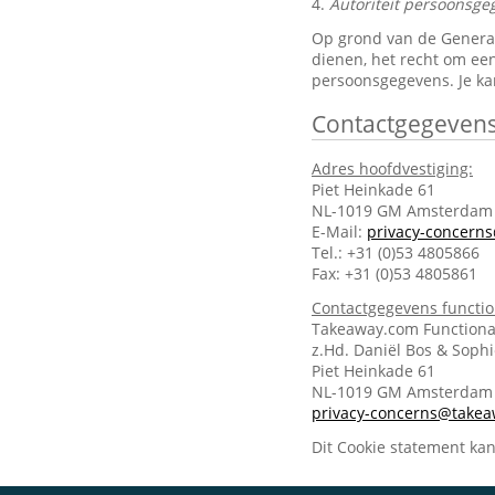
4.
Autoriteit persoonsge
Op grond van de General 
dienen, het recht om een
persoonsgegevens. Je ka
Contactgegeven
Adres hoofdvestiging:
Piet Heinkade 61
NL-1019 GM Amsterdam
E-Mail:
privacy-concern
Tel.: +31 (0)53 4805866
Fax: +31 (0)53 4805861
Contactgegevens functi
Takeaway.com Functiona
z.Hd. Daniël Bos & Soph
Piet Heinkade 61
NL-1019 GM Amsterda
privacy-concerns@take
Dit Cookie statement ka