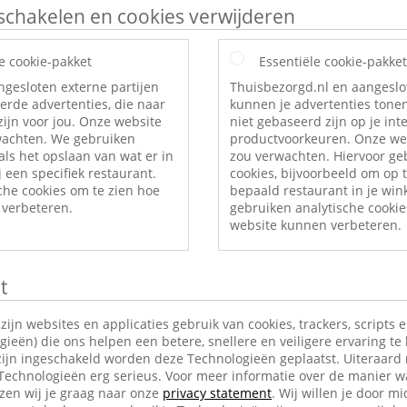
itschakelen en cookies verwijderen
e cookie-pakket
Essentiële cookie-pakket
ngesloten externe partijen
Thuisbezorgd.nl en aangeslo
erde advertenties, die naar
kunnen je advertenties tonen
ijn voor jou. Onze website
niet gebaseerd zijn op je int
rwachten. We gebruiken
productvoorkeuren. Onze web
als het opslaan van wat er in
zou verwachten. Hiervoor ge
 een specifiek restaurant.
cookies, bijvoorbeeld om op t
che cookies om te zien hoe
bepaald restaurant in je wi
verbeteren.
gebruiken analytische cookie
website kunnen verbeteren.
t
jn websites en applicaties gebruik van cookies, trackers, scripts 
ieën) die ons helpen een betere, snellere en veiligere ervaring te
ijn ingeschakeld worden deze Technologieën geplaatst. Uiteraard
 Technologieën erg serieus. Voor meer informatie over de manier w
en wij je graag naar onze
privacy statement
. Wij willen je door mi